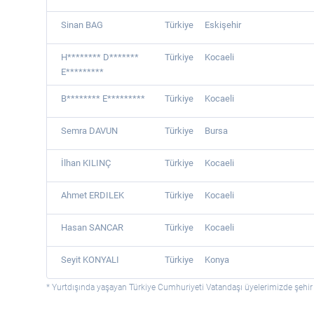
Sinan BAG
Türkiye
Eskişehir
H******** D*******
Türkiye
Kocaeli
E*********
B******** E*********
Türkiye
Kocaeli
Semra DAVUN
Türkiye
Bursa
İlhan KILINÇ
Türkiye
Kocaeli
Ahmet ERDILEK
Türkiye
Kocaeli
Hasan SANCAR
Türkiye
Kocaeli
Seyit KONYALI
Türkiye
Konya
* Yurtdışında yaşayan Türkiye Cumhuriyeti Vatandaşı üyelerimizde şehir