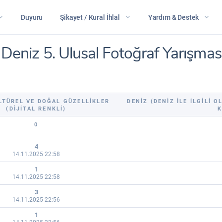
Duyuru
Şikayet / Kural İhlal
Yardım & Destek
e Deniz 5. Ulusal Fotoğraf Yarışmas
LTÜREL VE DOĞAL GÜZELLIKLER
DENIZ (DENIZ ILE ILGILI 
(DIJITAL RENKLI)
K
0
4
14.11.2025 22:58
1
14.11.2025 22:58
3
14.11.2025 22:56
1