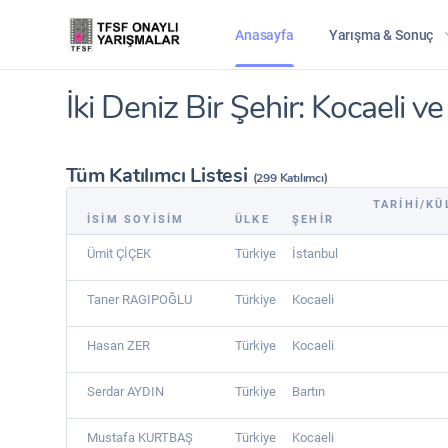
Anasayfa
Yarışma & Sonuç
İki Deniz Bir Şehir: Kocaeli v
Tüm Katılımcı Listesi
(299 Katılımcı)
TARIHI/KÜ
İSIM SOYISIM
ÜLKE
ŞEHIR
Ümit ÇİÇEK
Türkiye
İstanbul
Taner RAGIPOĞLU
Türkiye
Kocaeli
Hasan ZER
Türkiye
Kocaeli
Serdar AYDIN
Türkiye
Bartın
Mustafa KURTBAŞ
Türkiye
Kocaeli