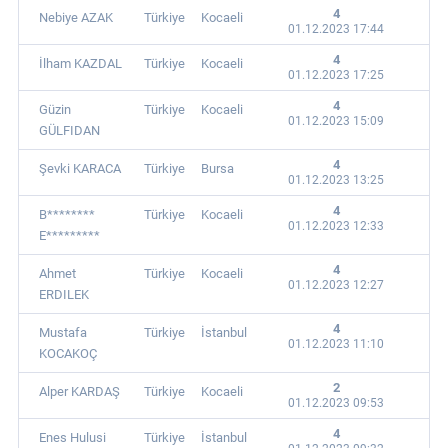
4
Nebiye AZAK
Türkiye
Kocaeli
01.12.2023 17:44
4
İlham KAZDAL
Türkiye
Kocaeli
01.12.2023 17:25
4
Güzin
Türkiye
Kocaeli
01.12.2023 15:09
GÜLFIDAN
4
Şevki KARACA
Türkiye
Bursa
01.12.2023 13:25
4
B********
Türkiye
Kocaeli
01.12.2023 12:33
E*********
4
Ahmet
Türkiye
Kocaeli
01.12.2023 12:27
ERDILEK
4
Mustafa
Türkiye
İstanbul
01.12.2023 11:10
KOCAKOÇ
2
Alper KARDAŞ
Türkiye
Kocaeli
01.12.2023 09:53
4
Enes Hulusi
Türkiye
İstanbul