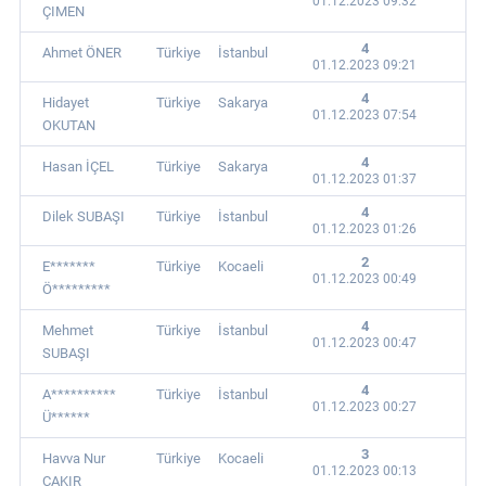
01.12.2023 09:32
ÇIMEN
4
Ahmet ÖNER
Türkiye
İstanbul
01.12.2023 09:21
4
Hidayet
Türkiye
Sakarya
01.12.2023 07:54
OKUTAN
4
Hasan İÇEL
Türkiye
Sakarya
01.12.2023 01:37
4
Dilek SUBAŞI
Türkiye
İstanbul
01.12.2023 01:26
2
E*******
Türkiye
Kocaeli
01.12.2023 00:49
Ö*********
4
Mehmet
Türkiye
İstanbul
01.12.2023 00:47
SUBAŞI
4
A**********
Türkiye
İstanbul
01.12.2023 00:27
Ü******
3
Havva Nur
Türkiye
Kocaeli
01.12.2023 00:13
ÇAKIR