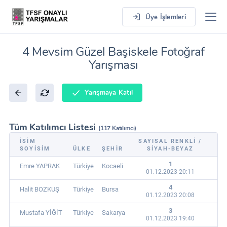
Üye İşlemleri
4 Mevsim Güzel Başiskele Fotoğraf
Yarışması
Yarışmaya Katıl
Tüm Katılımcı Listesi
(117 Katılımcı)
İSIM
SAYISAL RENKLI /
SOYISIM
ÜLKE
ŞEHIR
SIYAH-BEYAZ
1
Emre YAPRAK
Türkiye
Kocaeli
01.12.2023 20:11
4
Halit BOZKUŞ
Türkiye
Bursa
01.12.2023 20:08
3
Mustafa YİĞİT
Türkiye
Sakarya
01.12.2023 19:40