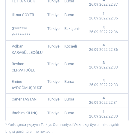
I L H A N GÖK
Türkiye
Bursa
26.09.2022 22:37
1
Ilknur SOYER
Türkiye
Bursa
26.09.2022 22:36
4
G*******
Türkiye
Eskişehir
26.09.2022 22:36
Y*********
4
Volkan
Türkiye
Kocaeli
26.09.2022 22:36
KARAGÜLLEOĞLU
3
Reyhan
Türkiye
Bursa
26.09.2022 22:33
ÇERVATOĞLU
4
Emine
Türkiye
Bursa
26.09.2022 22:33
AYDOĞMUŞ YÜCE
4
Caner TAŞTAN
Türkiye
Bursa
26.09.2022 22:31
1
Ibrahim KILINÇ
Türkiye
Bursa
26.09.2022 22:30
* Yurtdışında yaşayan Türkiye Cumhuriyeti Vatandaşı üyelerimizde şehir
bilgisi görüntülenmemektedir.