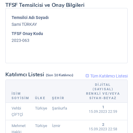
TFSF Temsilcisi ve Onay Bilgileri
Temsilci Adı Soyadı
Sami TÜRKAY
TFSF Onay Kodu
2023-063
Katılımcı Listesi
(Son 10 Katılımcı)
Tüm Katılımcı Listesi
DIJITAL
(SAYISAL)
İSIM
RENKLI VE/VEYA
SOYISIM
ÜLKE
ŞEHIR
SIYAH-BEYAZ
1
Vehbi
Türkiye
Şanlıurfa
15.09.2023 22:59
ÇİFTÇİ
2
Mehmet
Türkiye
İzmir
15.09.2023 22:58
Hakki