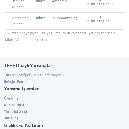
Ö******
Türkiye
Gaziantep
15.09.2023 22:35
A******
3
M********
Türkiye
Kahramanmaraş
15.09.2023 22:31
S******
* Yurtdışında yaşayan Türkiye Cumhuriyeti Vatandaşı üyelerimizde şehir
bilgisi görüntülenmemektedir.
TFSF Onaylı Yarışmalar
Türkiye Fotoğraf Sanatı Federasyonu
İletişim Formu
Yarışma İşlemleri
Üye Girişi
Kurum Girişi
Temsilci Girişi
Juri Girişi
Gizlilik ve Kullanım