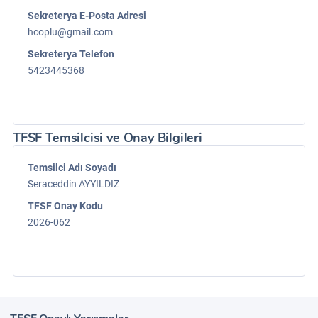
Sekreterya E-Posta Adresi
hcoplu@gmail.com
Sekreterya Telefon
5423445368
TFSF Temsilcisi ve Onay Bilgileri
Temsilci Adı Soyadı
Seraceddin AYYILDIZ
TFSF Onay Kodu
2026-062